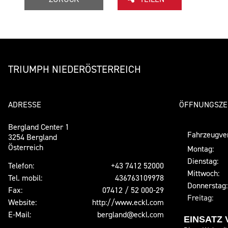
TRIUMPH NIEDERÖSTERREICH
ADRESSE
ÖFFNUNGSZE
Bergland Center 1
Fahrzeugve
3254 Bergland
Österreich
Montag:
Dienstag:
Telefon:
+43 7412 52000
Mittwoch:
Tel. mobil:
436763109978
Donnerstag:
Fax:
07412 / 52 000-29
Freitag:
Website:
http://www.eckl.com
Samstag:
E-Mail:
bergland@eckl.com
EINSATZ
Sonntag: